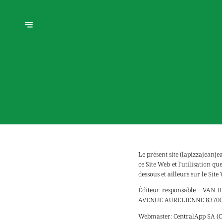
Le présent site (lapizzajeanj
ce Site Web et l'utilisation q
dessous et ailleurs sur le Sit
Éditeur responsable :
VAN BRA
AVENUE AURELIENNE 83700 S
Webmaster:
CentralApp SA (C