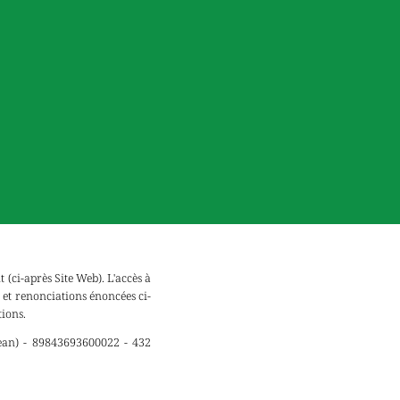
(ci-après Site Web). L'accès à
s et renonciations énoncées ci-
tions.
ean) - 89843693600022 - 432