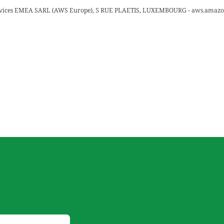
vices EMEA SARL (AWS Europe), 5 RUE PLAETIS, LUXEMBOURG - aws.amaz